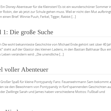
en Ein Disney-Abenteuer für die Kleinsten! Es ist ein wunderschöner Sommer 
 Robin, der ab jetzt zur Schule gehen muss. Weil er nicht den Mut aufbringt
 einen Brief. Winnie Puuh, Ferkel, Tigger, Rabbit […]
l 1: Die große Suche
ten Die wohl bekannteste Geschichte von Michael Ende gehört seit über 40 Ja
“ steht auf der Glastür des kleinen Ladens, in den Bastian Balthasar Bux ei
in Leben verändern wird: „Die unendliche […]
 voller Abenteuer
uten Großer Spaß für kleine Pontypandy Fans: Feuerwehrmann Sam bekommt a
fen sie den Bewohnern von Pontypandy in fünf spannenden Geschichten a
 der Zwillinge Sarah und James haben verschiedene Mottos: Fußball und