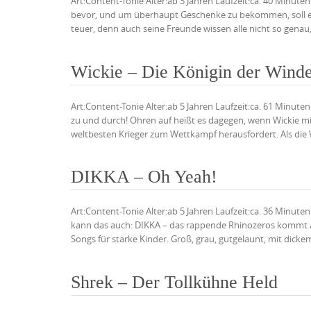
Art:Content-Tonie Alter:ab 3 Jahren Laufzeit:ca. 40 Minut
bevor, und um überhaupt Geschenke zu bekommen, soll er 
teuer, denn auch seine Freunde wissen alle nicht so genau,
Wickie – Die Königin der Wind
Art:Content-Tonie Alter:ab 5 Jahren Laufzeit:ca. 61 Minute
zu und durch! Ohren auf heißt es dagegen, wenn Wickie mit
weltbesten Krieger zum Wettkampf herausfordert. Als die W
DIKKA – Oh Yeah!
Art:Content-Tonie Alter:ab 5 Jahren Laufzeit:ca. 36 Minu
kann das auch: DIKKA – das rappende Rhinozeros kommt au
Songs für starke Kinder. Groß, grau, gutgelaunt, mit dicke
Shrek – Der Tollkühne Held