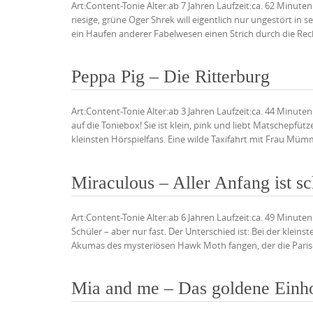
Art:Content-Tonie Alter:ab 7 Jahren Laufzeit:ca. 62 Minute
riesige, grüne Oger Shrek will eigentlich nur ungestört i
ein Haufen anderer Fabelwesen einen Strich durch die Re
Peppa Pig – Die Ritterburg
Art:Content-Tonie Alter:ab 3 Jahren Laufzeit:ca. 44 Min
auf die Toniebox! Sie ist klein, pink und liebt Matschepfü
kleinsten Hörspielfans. Eine wilde Taxifahrt mit Frau Müm
Miraculous – Aller Anfang ist s
Art:Content-Tonie Alter:ab 6 Jahren Laufzeit:ca. 49 Minute
Schüler – aber nur fast. Der Unterschied ist: Bei der klei
Akumas des mysteriösen Hawk Moth fangen, der die Parise
Mia and me – Das goldene Einho