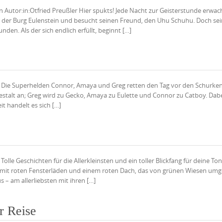
en Autor:in:Otfried Preußler Hier spukts! Jede Nacht zur Geisterstunde erwac
r der Burg Eulenstein und besucht seinen Freund, den Uhu Schuhu. Doch sei
nden. Als der sich endlich erfüllt, beginnt […]
ten Die Superhelden Connor, Amaya und Greg retten den Tag vor den Schurke
estalt an; Greg wird zu Gecko, Amaya zu Eulette und Connor zu Catboy. Dab
t handelt es sich […]
Tolle Geschichten für die Allerkleinsten und ein toller Blickfang für deine To
 mit roten Fensterläden und einem roten Dach, das von grünen Wiesen umge
 – am allerliebsten mit ihren […]
r Reise