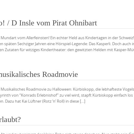
! / D Insle vom Pirat Ohnibart
n Mundart vom Allerfeinsten! Ein echter Held aus Kindertagen in der Schweiz!
den späten Sechziger Jahren eine Hörspiel-Legende: Das Kasperli. Doch auch 
n Zutaten für witziges Kindertheater: den gewitzten Helden mit Kasper-Mü
musikalisches Roadmovie
ten Musikalisches Roadmovie zu Halloween: Kürbiskopp, die lebhafteste Voge
byrinth von “Konrads Erlebnishof” zu viel wird, stapft Kürbiskopp einfach los
 Dazu hat Kai Lüftner (Rotz ‘n’ Roll) in diese […]
rlaubt?