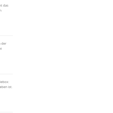
ht das
n
n der
ei
niebox:
ben ist.