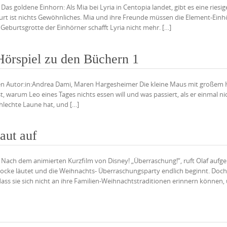
Das goldene Einhorn: Als Mia bei Lyria in Centopia landet, gibt es eine riesig
urt ist nichts Gewöhnliches. Mia und ihre Freunde müssen die Element-Einh
Geburtsgrotte der Einhörner schafft Lyria nicht mehr. […]
örspiel zu den Büchern 1
uten Autor:in:Andrea Dami, Maren Hargesheimer Die kleine Maus mit großem 
 warum Leo eines Tages nichts essen will und was passiert, als er einmal ni
hlechte Laune hat, und […]
aut auf
n Nach dem animierten Kurzfilm von Disney! „Überraschung!“, ruft Olaf aufge
locke läutet und die Weihnachts- Überraschungsparty endlich beginnt. Doc
ass sie sich nicht an ihre Familien-Weihnachtstraditionen erinnern können,