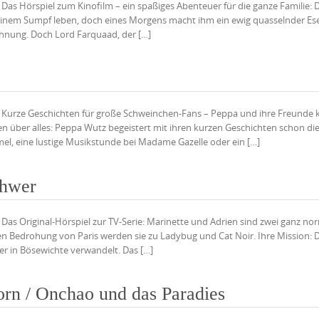
n Das Hörspiel zum Kinofilm – ein spaßiges Abenteuer für die ganze Familie: 
n seinem Sumpf leben, doch eines Morgens macht ihm ein ewig quasselnder Es
chnung. Doch Lord Farquaad, der […]
uten Kurze Geschichten für große Schweinchen-Fans – Peppa und ihre Freund
tzen über alles: Peppa Wutz begeistert mit ihren kurzen Geschichten schon di
mel, eine lustige Musikstunde bei Madame Gazelle oder ein […]
chwer
n Das Original-Hörspiel zur TV-Serie: Marinette und Adrien sind zwei ganz no
nsten Bedrohung von Paris werden sie zu Ladybug und Cat Noir. Ihre Mission: 
r in Bösewichte verwandelt. Das […]
rn / Onchao und das Paradies