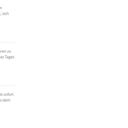
im
, sich
hren zu
nes Tages
b sofort
us dem