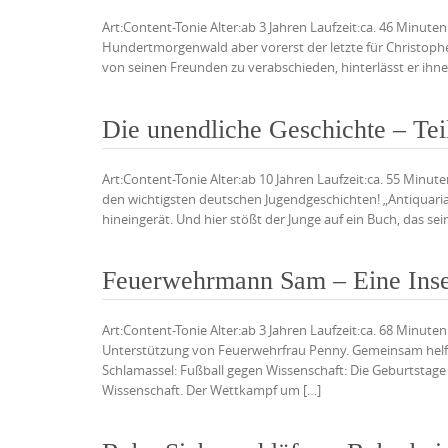
Art:Content-Tonie Alter:ab 3 Jahren Laufzeit:ca. 46 Minut
Hundertmorgenwald aber vorerst der letzte für Christopher
von seinen Freunden zu verabschieden, hinterlässt er ihnen
Die unendliche Geschichte – Tei
Art:Content-Tonie Alter:ab 10 Jahren Laufzeit:ca. 55 Minu
den wichtigsten deutschen Jugendgeschichten! „Antiquariat
hineingerät. Und hier stößt der Junge auf ein Buch, das se
Feuerwehrmann Sam – Eine Insel
Art:Content-Tonie Alter:ab 3 Jahren Laufzeit:ca. 68 Min
Unterstützung von Feuerwehrfrau Penny. Gemeinsam hel
Schlamassel: Fußball gegen Wissenschaft: Die Geburtstage
Wissenschaft. Der Wettkampf um […]