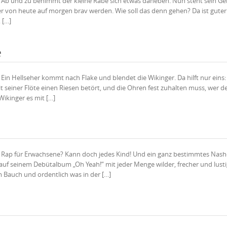
en Ab und zu benimmt der kleine Rabe sich etwas daneben. Nun steht sein G
von heute auf morgen brav werden. Wie soll das denn gehen? Da ist guter
 […]
e
n Ein Hellseher kommt nach Flake und blendet die Wikinger. Da hilft nur eins
 seiner Flöte einen Riesen betört, und die Ohren fest zuhalten muss, wer d
ikinger es mit […]
ten Rap für Erwachsene? Kann doch jedes Kind! Und ein ganz bestimmtes Nas
f seinem Debütalbum „Oh Yeah!“ mit jeder Menge wilder, frecher und lusti
m Bauch und ordentlich was in der […]