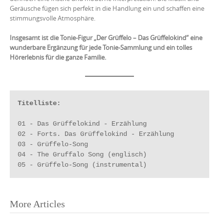
Geräusche fügen sich perfekt in die Handlung ein und schaffen eine
stimmungsvolle Atmosphäre.
Insgesamt ist die Tonie-Figur „Der Grüffelo – Das Grüffelokind“ eine
wunderbare Ergänzung für jede Tonie-Sammlung und ein tolles
Hörerlebnis für die ganze Familie.
Titelliste:
01 - Das Grüffelokind - Erzählung

02 - Forts. Das Grüffelokind - Erzählung

03 - Grüffelo-Song

04 - The Gruffalo Song (englisch)

05 - Grüffelo-Song (instrumental)
Post
More Articles
navigation