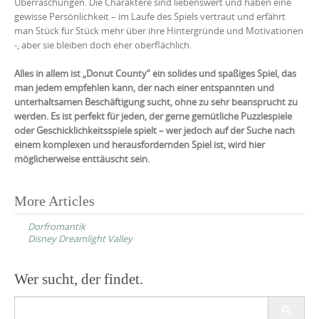
Überraschungen. Die Charaktere sind liebenswert und haben eine
gewisse Persönlichkeit – im Laufe des Spiels vertraut und erfährt
man Stück für Stück mehr über ihre Hintergründe und Motivationen
-, aber sie bleiben doch eher oberflächlich.
Alles in allem ist „Donut County“ ein solides und spaßiges Spiel, das
man jedem empfehlen kann, der nach einer entspannten und
unterhaltsamen Beschäftigung sucht, ohne zu sehr beansprucht zu
werden. Es ist perfekt für jeden, der gerne gemütliche Puzzlespiele
oder Geschicklichkeitsspiele spielt – wer jedoch auf der Suche nach
einem komplexen und herausfordernden Spiel ist, wird hier
möglicherweise enttäuscht sein.
Post
More Articles
navigation
Dorfromantik
Disney Dreamlight Valley
Wer sucht, der findet.
Search
for: